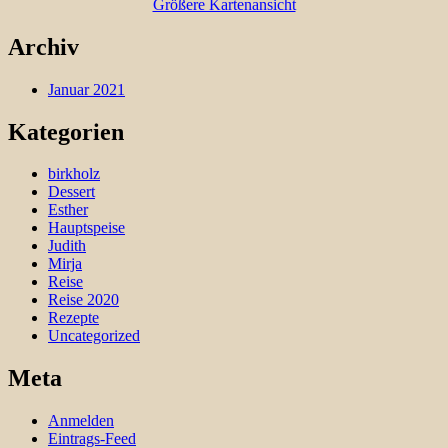
Größere Kartenansicht
Archiv
Januar 2021
Kategorien
birkholz
Dessert
Esther
Hauptspeise
Judith
Mirja
Reise
Reise 2020
Rezepte
Uncategorized
Meta
Anmelden
Eintrags-Feed