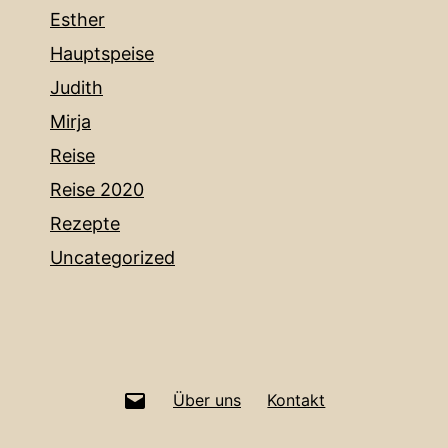
Esther
Hauptspeise
Judith
Mirja
Reise
Reise 2020
Rezepte
Uncategorized
info@birkholz.de
Über uns
Kontakt