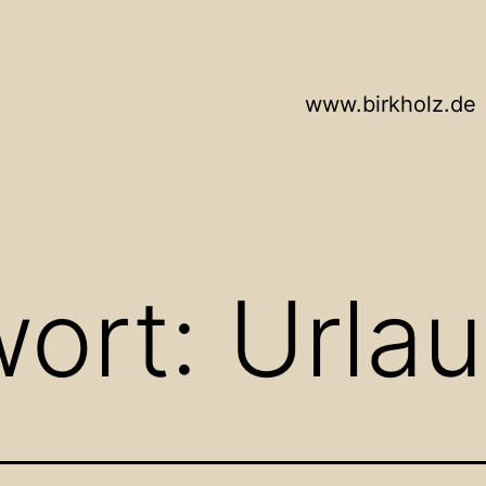
www.birkholz.de
wort:
Urla